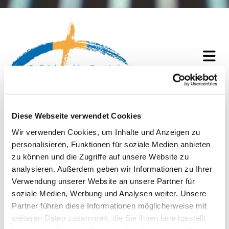
Diese Webseite verwendet Cookies
Wir verwenden Cookies, um Inhalte und Anzeigen zu
Begegnungsräume
personalisieren, Funktionen für soziale Medien anbieten
zu können und die Zugriffe auf unsere Website zu
analysieren. Außerdem geben wir Informationen zu Ihrer
Man trifft sich... – Gemeinde lebt von Begegnung.
Verwendung unserer Website an unsere Partner für
Nicht nur am Sonntagmorgen im Gottesdienst,
soziale Medien, Werbung und Analysen weiter. Unsere
sondern auch an allen anderen Tagen der Woche.
Partner führen diese Informationen möglicherweise mit
Im Alltag. In vielen Gruppen und Kreisen. Und bei
weiteren Daten zusammen, die Sie ihnen bereitgestellt
besonderen Veranstaltungen.