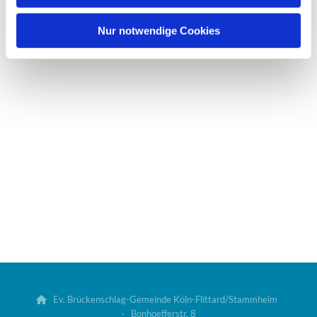
h
l
Nur notwendige Cookies
Ev. Brückenschlag-Gemeinde Köln-Flittard/Stammheim

· Bonhoefferstr. 8