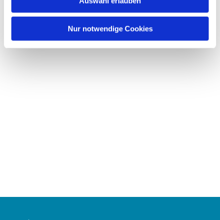
Auswahl erlauben
a
h
l
Nur notwendige Cookies