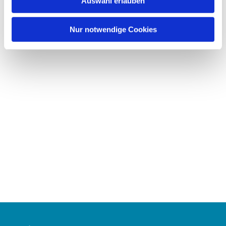
Auswahl erlauben
a
h
l
Nur notwendige Cookies