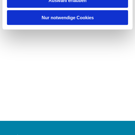
Auswahl erlauben
a
h
l
Nur notwendige Cookies