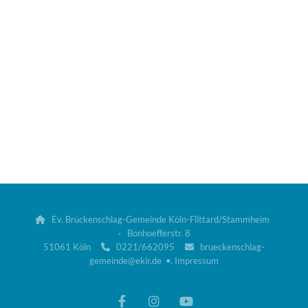
Ev. Brückenschlag-Gemeinde Köln-Flittard/Stammheim

· Bonhoefferstr. 8
51061 Köln
0221/662095
brueckenschlag-


gemeinde@ekir.de •.
Impressum