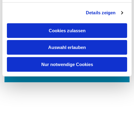
g
Details zeigen
s
a
u
Cookies zulassen
s
w
Auswahl erlauben
a
h
Dies könnte Sie auch interessieren
l
Nur notwendige Cookies