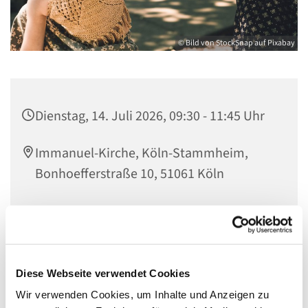
© Bild von StockSnap auf Pixabay
Dienstag, 14. Juli 2026, 09:30 - 11:45 Uhr
Immanuel-Kirche, Köln-Stammheim,
Bonhoefferstraße 10, 51061 Köln
Du organisierst den Alltag, erziehst die Kinder, bestreitest
den Lebensunterhalt und trägst viel Verantwortung - all
Diese Webseite verwendet Cookies
das kostet Kraft.
Wir verwenden Cookies, um Inhalte und Anzeigen zu
Im offenen Müttercafé kannst du wieder auftanken und