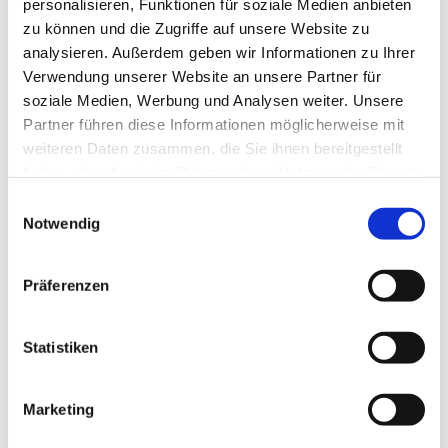
personalisieren, Funktionen für soziale Medien anbieten
neue Kraft schöpfen. In einer angenehmen und
zu können und die Zugriffe auf unsere Website zu
vertrauensvollen Atmosphäre bei Tee, Kaffee und
analysieren. Außerdem geben wir Informationen zu Ihrer
Plätzchen findest du Gelegenheit Themen und Fragen zur
Verwendung unserer Website an unsere Partner für
Erziehung deiner Kinder zu besprechen. Du bist herzlich
soziale Medien, Werbung und Analysen weiter. Unsere
eingeladen spontan teilzunehmen; eine Anmeldung ist
Partner führen diese Informationen möglicherweise mit
nicht erforderlich. Für die Lebensmittel werden pro
weiteren Daten zusammen, die Sie ihnen bereitgestellt
Treffen 1,50 € eingesammelt. Eine Kinderbetreuung steht
haben oder die sie im Rahmen Ihrer Nutzung der Dienste
zur Verfügung.
gesammelt haben.
E
Notwendig
i
n
w
Präferenzen
i
l
l
Statistiken
i
g
Marketing
u
n