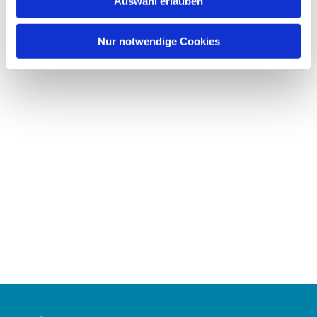
Auswahl erlauben
a
h
l
Nur notwendige Cookies