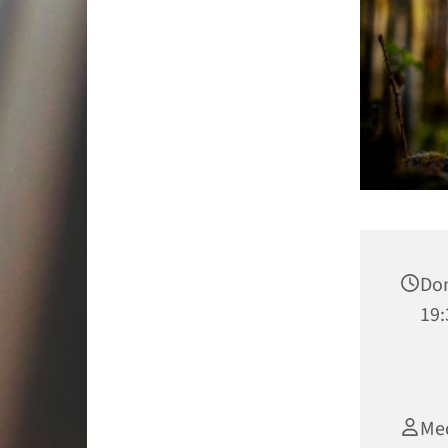
Don
19:
Med