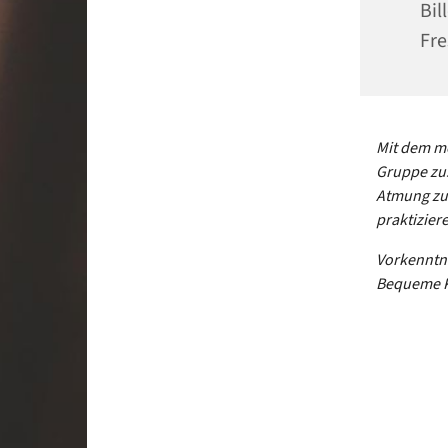
Bil
Fre
Mit dem mo
Gruppe zu
Atmung zu
praktizier
Vorkenntni
Bequeme Kl