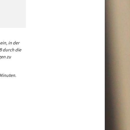
in, in der
 durch die
gen zu
Minuten.