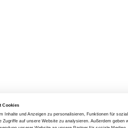
t Cookies
 Inhalte und Anzeigen zu personalisieren, Funktionen für sozia
e Zugriffe auf unsere Website zu analysieren. Außerdem geben w
Ev. Brückenschlag-Gemeinde Köln-Flittard/Stammheim · Bonhoefferstr. 

rwendung unserer Website an unsere Partner für soziale Medien
61 Köln
0221/662095
brueckenschlag-gemeinde@ekir.de •.
Impr

