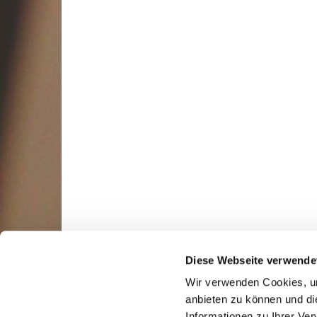
Diese Webseite verwende
Wir verwenden Cookies, um
anbieten zu können und di
Informationen zu Ihrer Ve
510