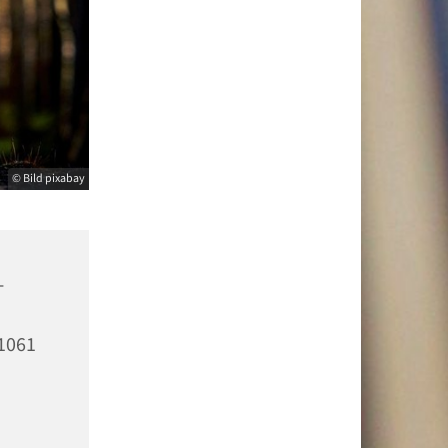
© Bild pixabay
-
51061