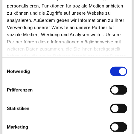
Karikaturisten und Maler Joachim Ringelnatz. Dirk
personalisieren, Funktionen für soziale Medien anbieten
Siedler wuchs in Berlin gewissermaßen in unmittelbarer
zu können und die Zugriffe auf unsere Website zu
Nachbarschaft zur früheren Wohnung des Dichters auf. Er
analysieren. Außerdem geben wir Informationen zu Ihrer
stellt neben den Gedichten besonders seine
Verwendung unserer Website an unsere Partner für
zeitkritischen Texte in den Mittelpunkt. Die Band
soziale Medien, Werbung und Analysen weiter. Unsere
Cantalyra spielt Musik aus der Zeit „zwischen zwei
Partner führen diese Informationen möglicherweise mit
Kriegen“ von Kurt Weill, Otto Reutter, Paul Godwin, den
weiteren Daten zusammen, die Sie ihnen bereitgestellt
Comedian Harmonists, Ringelnatz Gedichtvertonungen
haben oder die sie im Rahmen Ihrer Nutzung der Dienste
von Manfred Züghard und eigene Stücke.
gesammelt haben.
E
Notwendig
i
n
w
Präferenzen
i
l
l
Statistiken
i
g
Marketing
u