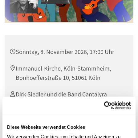
Sonntag, 8. November 2026, 17:00 Uhr
Immanuel-Kirche, Köln-Stammheim,
Bonhoefferstraße 10, 51061 Köln
Dirk Siedler und die Band Cantalyra
Dirk Siedler, Dürener Pfarrer, erzählt Geschichten und
Diese Webseite verwendet Cookies
liest Gedichte von dem Dichter, Kabarettisten,
Wir verwenden Cookies, um Inhalte und Anzeigen zu