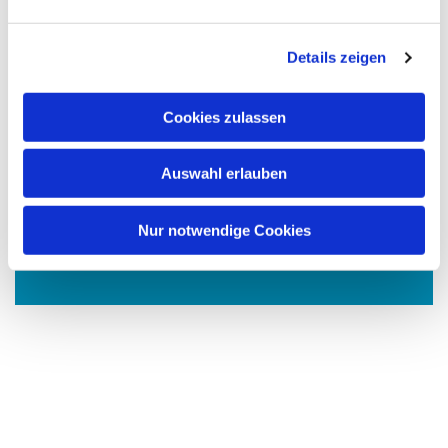
n
g
Details zeigen
s
a
u
Cookies zulassen
s
w
Auswahl erlauben
a
h
l
Dies könnte Sie auch interessieren
Nur notwendige Cookies