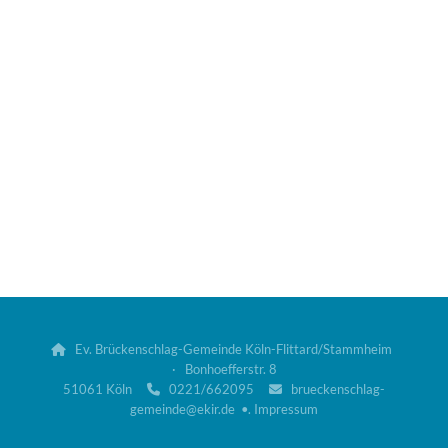
Ev. Brückenschlag-Gemeinde Köln-Flittard/Stammheim

· Bonhoefferstr. 8
51061 Köln
0221/662095
brueckenschlag-


gemeinde@ekir.de •.
Impressum